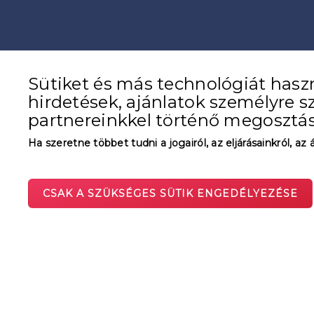
Sütiket és más technológiát hasz
hirdetések, ajánlatok személyre s
partnereinkkel történő megosztás
Ha szeretne többet tudni a jogairól, az eljárásainkról, az 
CSAK A SZÜKSÉGES SÜTIK ENGEDÉLYEZÉSE
KEDVEZMÉNYES REGISZTRÁCIÓ